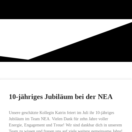
10-jähriges Jubiläum bei der NEA
Unsere geschätzte Kollegin Katrin feiert im Juli ihr 10-jähriges
Jubiläum im Team NEA. Vielen Dank für zehn Jahre voller
Energie, Engagement und Treue! Wir sind dankbar dich in unserem
Team zu wissen und freuen uns auf viele weitere gemeinsame Jahre!