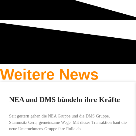
Weitere News
NEA und DMS bündeln ihre Kräfte
Seit gestern gehen die NEA Gruppe und die DMS Gruppe,
Stammsitz Gera, gemeinsame Wege. Mit dieser Transaktion baut die
neue Unternehmens-Gruppe ihre Rolle als…