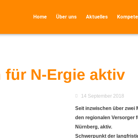
Home
Über uns
Aktuelles
Kompete
 für N-Ergie aktiv
14 September 2018
Seit inzwischen über zwei 
den regionalen Versorger f
Nürnberg, aktiv.
Schwerpunkt der langfrist