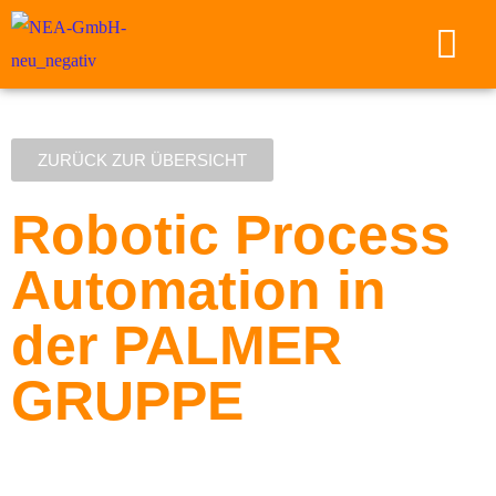
ZURÜCK ZUR ÜBERSICHT
Robotic Process
Automation in
der PALMER
GRUPPE