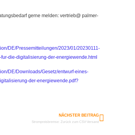
atungsbedarf gerne melden: vertrieb@ palmer-
ion/DE/Pressemitteilungen/2023/01/20230111-
-fur-die-digitalisierung-der-energiewende.html
ion/DE/Downloads/Gesetz/entwurf-eines-
igitalisierung-der-energiewende.pdf?
NÄCHSTER BEITRAG
Strompreisbremse: Zurück zum CSV-Versand