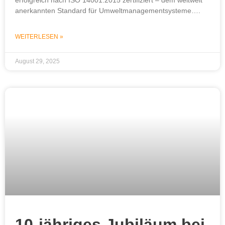
erfolgreich nach ISO 14001:2015 zertifiziert – dem weltweit
anerkannten Standard für Umweltmanagementsysteme….
WEITERLESEN »
August 29, 2025
10-jähriges Jubiläum bei